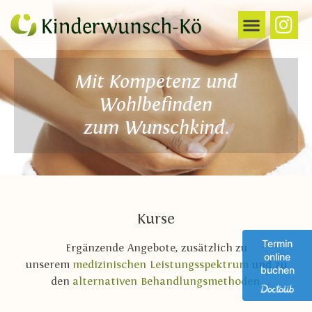
Mit Kompetenz und
Wohlbefinden
zum Wunschkind.
Kurse
Termin
Ergänzende Angebote, zusätzlich zu
online
unserem
medizinischen Leistungsspektrum
und zu
buchen
den
alternativen Behandlungsmethoden
.