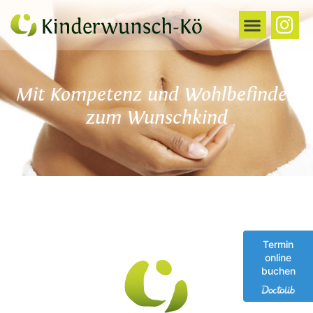
Mit Kompetenz und Wohlbefinden
zum Wunschkind
Termin
online
buchen