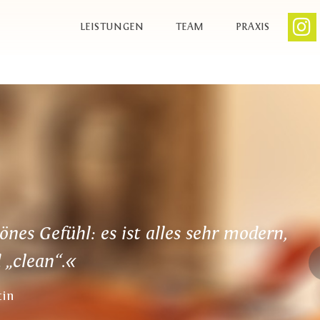
LEISTUNGEN
TEAM
PRAXIS
nes Gefühl: es ist alles sehr modern,
P
 „clean“.«
tin