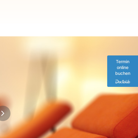
Termin
online
buchen
»Wir haben uns in guten Händen gef
rofessionalität auch eine sehr angenehm
Praxis besteht. Wenn wir ein zweites Kind
definitiv wieder mit Ki